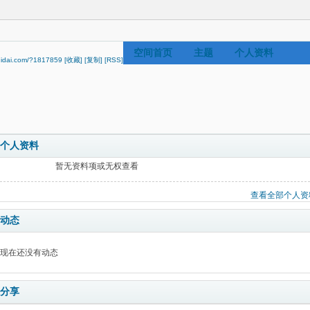
空间首页
主题
个人资料
hidai.com/?1817859
[收藏]
[复制]
[RSS]
个人资料
暂无资料项或无权查看
查看全部个人资
动态
现在还没有动态
分享