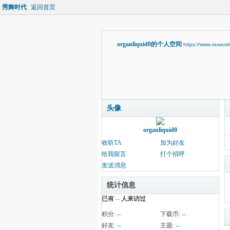
秀舞时代
返回首页
organliquid0的个人空间
https://www.xiuwus
头像
organliquid0
收听TA
加为好友
给我留言
打个招呼
发送消息
统计信息
已有
--
人来访过
积分:
--
下载币:
--
好友:
--
主题:
--