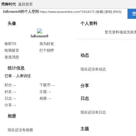
秀舞时代
返回首页
fallcement0的个人空间
https://www.xiuwushidai.com/?1818272
[收藏]
[复制]
[RSS]
头像
个人资料
暂无资料项或无权
fallcement0
收听TA
加为好友
给我留言
打个招呼
动态
发送消息
统计信息
现在还没有动态
已有
--
人来访过
积分:
--
下载币:
--
分享
好友:
--
主题:
--
日志:
--
相册:
--
日志
分享:
--
现在还没有日志
相册
主题
现在还没有相册