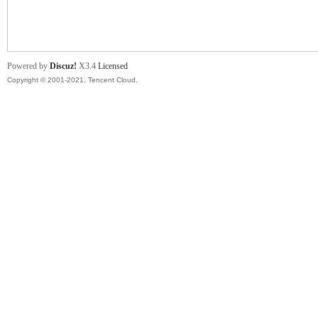
舞
Powered by
Discuz!
X3.4
Licensed
Copyright © 2001-2021, Tencent Cloud.
时
代