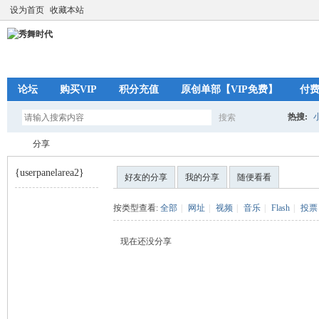
设为首页
收藏本站
论坛
购买VIP
积分充值
原创单部【VIP免费】
付
热搜:
搜索
搜
分享
{userpanelarea2}
好友的分享
我的分享
随便看看
索
秀
›
按类型查看:
全部
|
网址
|
视频
|
音乐
|
Flash
|
投票
现在还没分享