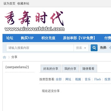
设为首页
收藏本站
论坛
购买VIP
积分充值
原创单部【VIP免费】
付
热搜:
搜索
搜
分享
{userpanelarea2}
好友的分享
我的分享
随便看看
索
秀
›
按类型查看:
全部
|
网址
|
视频
|
音乐
|
Flash
|
投票
现在还没分享