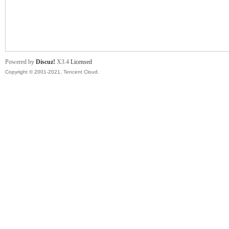
舞
Powered by
Discuz!
X3.4
Licensed
Copyright © 2001-2021, Tencent Cloud.
时