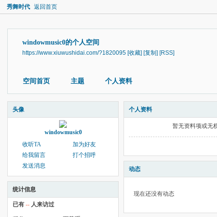
秀舞时代
返回首页
windowmusic0的个人空间
https://www.xiuwushidai.com/?1820095
[收藏]
[复制]
[RSS]
空间首页
主题
个人资料
头像
个人资料
暂无资料项或无
windowmusic0
收听TA
加为好友
给我留言
打个招呼
发送消息
动态
统计信息
现在还没有动态
已有
--
人来访过