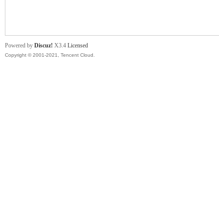
舞
Powered by
Discuz!
X3.4
Licensed
Copyright © 2001-2021, Tencent Cloud.
时
代