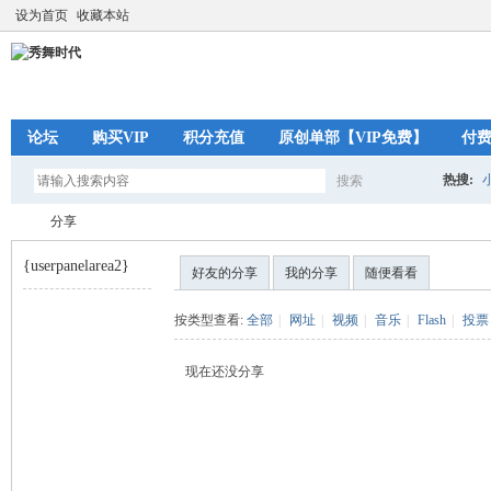
设为首页
收藏本站
论坛
购买VIP
积分充值
原创单部【VIP免费】
付
热搜:
搜索
搜
分享
{userpanelarea2}
好友的分享
我的分享
随便看看
索
秀
›
按类型查看:
全部
|
网址
|
视频
|
音乐
|
Flash
|
投票
现在还没分享