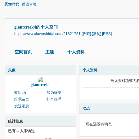
秀舞时代
返回首页
giantcreek4的个人空间
https://www.xiuwushidai.com/?1821751
[收藏]
[复制]
[RSS]
空间首页
主题
个人资料
头像
个人资料
暂无资料项或无
giantcreek4
收听TA
加为好友
给我留言
打个招呼
发送消息
动态
统计信息
现在还没有动态
已有
--
人来访过