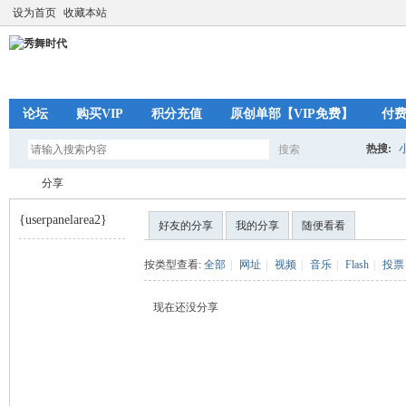
设为首页
收藏本站
论坛
购买VIP
积分充值
原创单部【VIP免费】
付
热搜:
搜索
搜
分享
{userpanelarea2}
好友的分享
我的分享
随便看看
索
秀
›
按类型查看:
全部
|
网址
|
视频
|
音乐
|
Flash
|
投票
现在还没分享