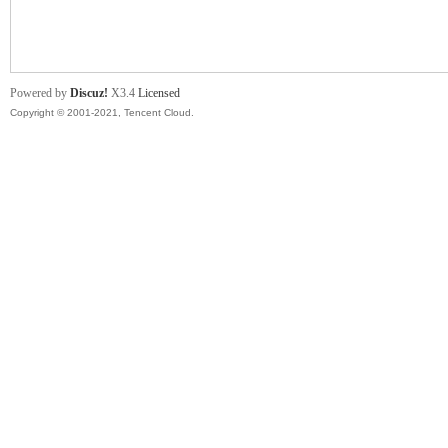
舞
Powered by
Discuz!
X3.4
Licensed
Copyright © 2001-2021, Tencent Cloud.
时
代