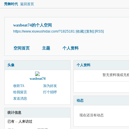
秀舞时代
返回首页
waxbeat74的个人空间
https://www.xiuwushidai.com/?1825181
[收藏]
[复制]
[RSS]
空间首页
主题
个人资料
头像
个人资料
暂无资料项或无
waxbeat74
收听TA
加为好友
给我留言
打个招呼
发送消息
动态
统计信息
现在还没有动态
已有
--
人来访过