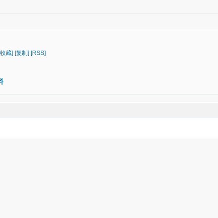
[收藏]
[复制]
[RSS]
料