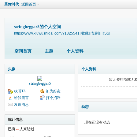
秀舞时代
返回首页
stringbeggar5的个人空间
https://www.xiuwushidai.com/?1825541
[收藏]
[复制]
[RSS]
空间首页
主题
个人资料
头像
个人资料
暂无资料项或无
stringbeggar5
收听TA
加为好友
给我留言
打个招呼
发送消息
动态
统计信息
现在还没有动态
已有
--
人来访过