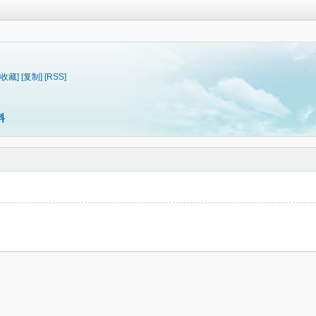
[收藏]
[复制]
[RSS]
料