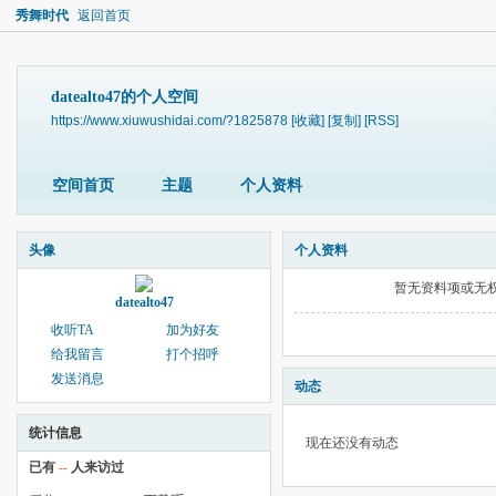
秀舞时代
返回首页
datealto47的个人空间
https://www.xiuwushidai.com/?1825878
[收藏]
[复制]
[RSS]
空间首页
主题
个人资料
头像
个人资料
暂无资料项或无
datealto47
收听TA
加为好友
给我留言
打个招呼
发送消息
动态
统计信息
现在还没有动态
已有
--
人来访过