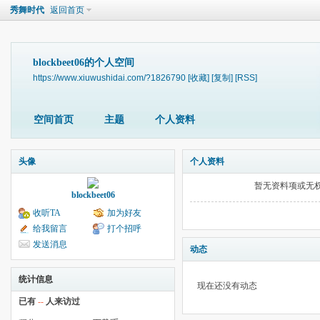
秀舞时代
返回首页
blockbeet06的个人空间
https://www.xiuwushidai.com/?1826790
[收藏]
[复制]
[RSS]
空间首页
主题
个人资料
头像
个人资料
暂无资料项或无
blockbeet06
收听TA
加为好友
给我留言
打个招呼
发送消息
动态
统计信息
现在还没有动态
已有
--
人来访过