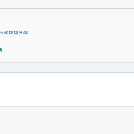
[收藏]
[复制]
[RSS]
料