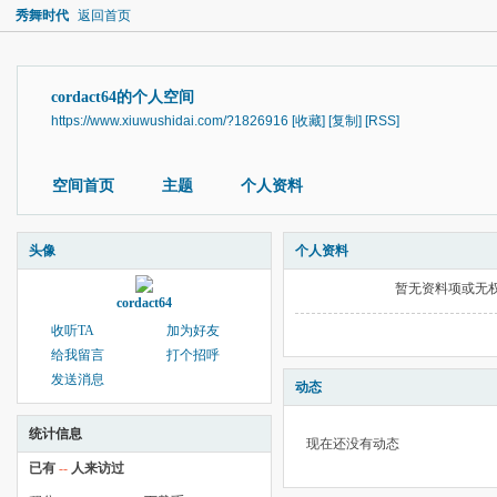
秀舞时代
返回首页
cordact64的个人空间
https://www.xiuwushidai.com/?1826916
[收藏]
[复制]
[RSS]
空间首页
主题
个人资料
头像
个人资料
暂无资料项或无
cordact64
收听TA
加为好友
给我留言
打个招呼
发送消息
动态
统计信息
现在还没有动态
已有
--
人来访过