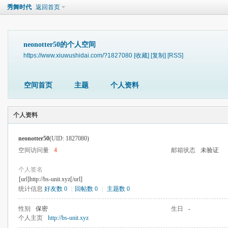
秀舞时代
返回首页
neonotter50的个人空间
https://www.xiuwushidai.com/?1827080
[收藏]
[复制]
[RSS]
空间首页
主题
个人资料
个人资料
neonotter50
(UID: 1827080)
空间访问量
4
邮箱状态
未验证
个人签名
[url]http://bs-unit.xyz[/url]
统计信息
好友数 0
|
回帖数 0
|
主题数 0
性别
保密
生日
-
个人主页
http://bs-unit.xyz