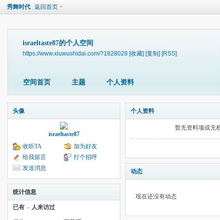
秀舞时代
返回首页
israeltaste87的个人空间
https://www.xiuwushidai.com/?1828028
[收藏]
[复制]
[RSS]
空间首页
主题
个人资料
头像
个人资料
暂无资料项或无
israeltaste87
收听TA
加为好友
给我留言
打个招呼
发送消息
动态
统计信息
现在还没有动态
已有
--
人来访过