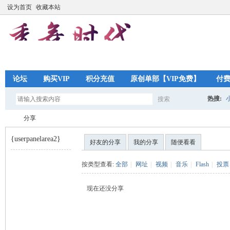
设为首页
收藏本站
论坛
购买VIP
积分充值
原创单部【VIP免费】
付
热搜:
搜索
搜
分享
{userpanelarea2}
好友的分享
我的分享
随便看看
索
秀
›
按类型查看:
全部
|
网址
|
视频
|
音乐
|
Flash
|
投票
现在还没分享