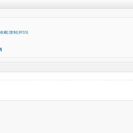
[收藏]
[复制]
[RSS]
料