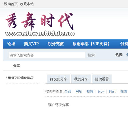
设为首页
收藏本站
论坛
购买VIP
积分充值
原创单部【VIP免费】
付
热搜:
搜索
搜
分享
{userpanelarea2}
好友的分享
我的分享
随便看看
索
秀
›
按类型查看:
全部
|
网址
|
视频
|
音乐
|
Flash
|
投票
现在还没分享