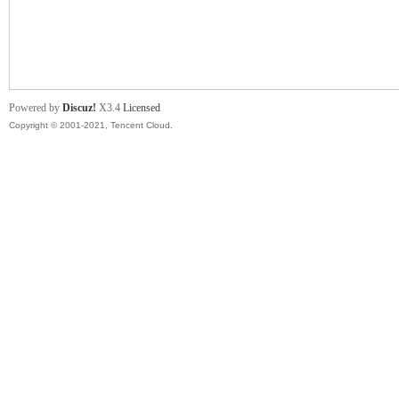
舞
Powered by
Discuz!
X3.4
Licensed
Copyright © 2001-2021, Tencent Cloud.
时