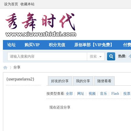
设为首页
收藏本站
论坛
购买VIP
积分充值
原创单部【VIP免费】
付
热搜:
搜索
搜
分享
{userpanelarea2}
好友的分享
我的分享
随便看看
索
秀
›
按类型查看:
全部
|
网址
|
视频
|
音乐
|
Flash
|
投票
现在还没分享