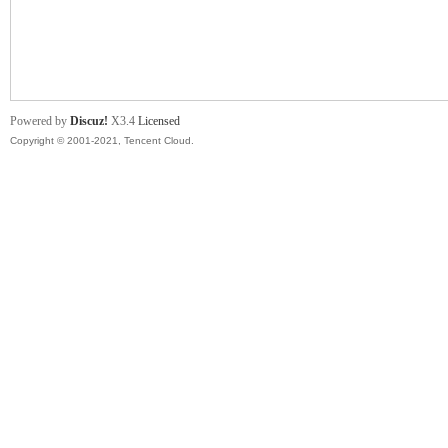
舞
Powered by
Discuz!
X3.4
Licensed
Copyright © 2001-2021, Tencent Cloud.
时