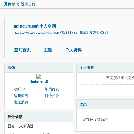
秀舞时代
返回首页
limitcirrus8的个人空间
https://www.xiuwushidai.com/?1831783
[收藏]
[复制]
[RSS]
空间首页
主题
个人资料
头像
个人资料
暂无资料项或无
limitcirrus8
收听TA
加为好友
给我留言
打个招呼
发送消息
动态
统计信息
现在还没有动态
已有
--
人来访过