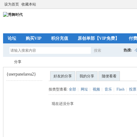
设为首页
收藏本站
论坛
购买VIP
积分充值
原创单部【VIP免费】
付
热搜:
搜索
搜
分享
{userpanelarea2}
好友的分享
我的分享
随便看看
索
秀
›
按类型查看:
全部
|
网址
|
视频
|
音乐
|
Flash
|
投票
现在还没分享