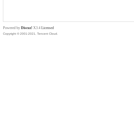
舞
Powered by
Discuz!
X3.4
Licensed
Copyright © 2001-2021, Tencent Cloud.
时
代