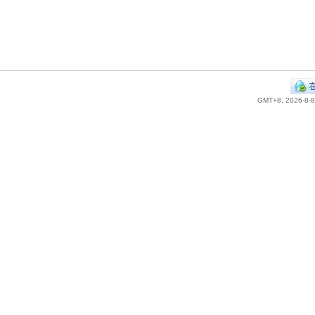
GMT+8, 2026-8-8