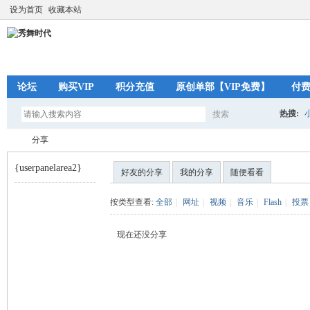
设为首页
收藏本站
论坛
购买VIP
积分充值
原创单部【VIP免费】
付
热搜:
搜索
搜
分享
{userpanelarea2}
好友的分享
我的分享
随便看看
索
秀
›
按类型查看:
全部
|
网址
|
视频
|
音乐
|
Flash
|
投票
现在还没分享