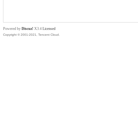
舞
Powered by
Discuz!
X3.4
Licensed
Copyright © 2001-2021, Tencent Cloud.
时
代