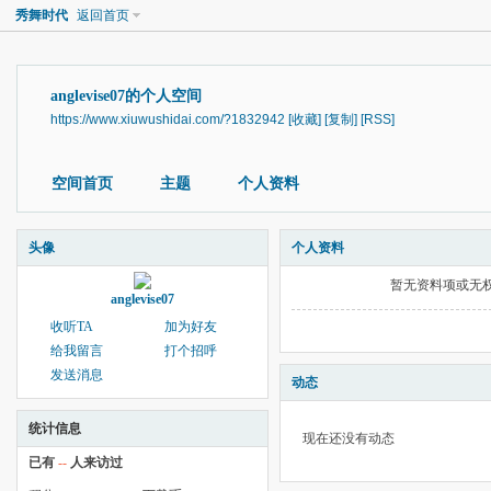
秀舞时代
返回首页
anglevise07的个人空间
https://www.xiuwushidai.com/?1832942
[收藏]
[复制]
[RSS]
空间首页
主题
个人资料
头像
个人资料
暂无资料项或无
anglevise07
收听TA
加为好友
给我留言
打个招呼
发送消息
动态
统计信息
现在还没有动态
已有
--
人来访过