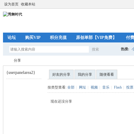
设为首页
收藏本站
论坛
购买VIP
积分充值
原创单部【VIP免费】
付
热搜:
搜索
搜
分享
{userpanelarea2}
好友的分享
我的分享
随便看看
索
秀
›
按类型查看:
全部
|
网址
|
视频
|
音乐
|
Flash
|
投票
现在还没分享