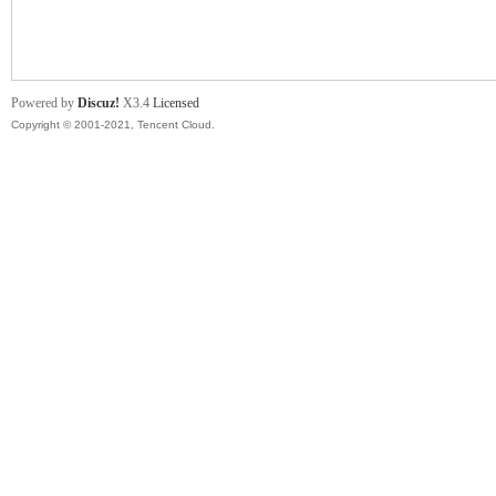
舞
Powered by
Discuz!
X3.4
Licensed
Copyright © 2001-2021, Tencent Cloud.
时
代