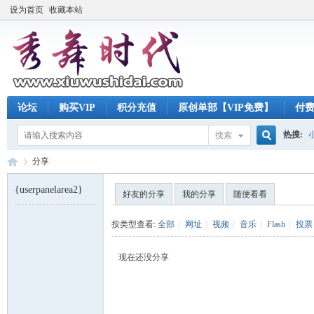
设为首页
收藏本站
论坛
购买VIP
积分充值
原创单部【VIP免费】
付
热搜:
搜索
搜
分享
{userpanelarea2}
好友的分享
我的分享
随便看看
索
秀
›
按类型查看:
全部
|
网址
|
视频
|
音乐
|
Flash
|
投票
现在还没分享