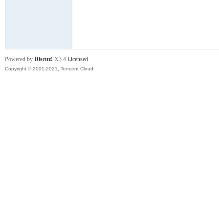
舞
Powered by
Discuz!
X3.4
Licensed
Copyright © 2001-2021, Tencent Cloud.
时