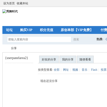
设为首页
收藏本站
论坛
购买VIP
积分充值
原创单部【VIP免费】
付
热搜:
搜索
搜
分享
{userpanelarea2}
好友的分享
我的分享
随便看看
索
秀
›
按类型查看:
全部
|
网址
|
视频
|
音乐
|
Flash
|
投票
现在还没分享