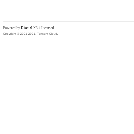
舞
Powered by
Discuz!
X3.4
Licensed
Copyright © 2001-2021, Tencent Cloud.
时
代