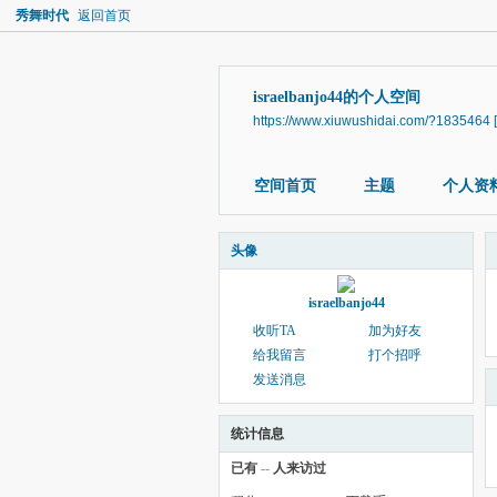
秀舞时代
返回首页
israelbanjo44的个人空间
https://www.xiuwushidai.com/?1835464
空间首页
主题
个人资
头像
israelbanjo44
收听TA
加为好友
给我留言
打个招呼
发送消息
统计信息
已有
--
人来访过