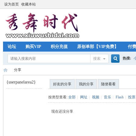
设为首页
收藏本站
论坛
购买VIP
积分充值
原创单部【VIP免费】
付
热搜:
搜索
搜
分享
{userpanelarea2}
好友的分享
我的分享
随便看看
索
秀
›
按类型查看:
全部
|
网址
|
视频
|
音乐
|
Flash
|
投票
现在还没分享