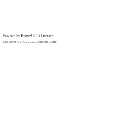
舞
Powered by
Discuz!
X3.4
Licensed
Copyright © 2001-2021, Tencent Cloud.
时