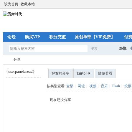
设为首页
收藏本站
论坛
购买VIP
积分充值
原创单部【VIP免费】
付
热搜:
搜索
搜
分享
{userpanelarea2}
好友的分享
我的分享
随便看看
索
秀
›
按类型查看:
全部
|
网址
|
视频
|
音乐
|
Flash
|
投票
现在还没分享