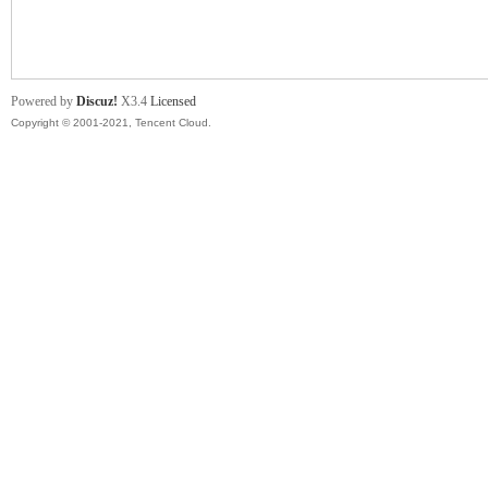
舞
Powered by
Discuz!
X3.4
Licensed
Copyright © 2001-2021, Tencent Cloud.
时
代