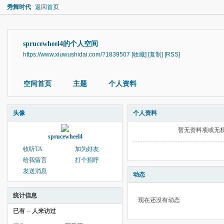
秀舞时代
返回首页
sprucewheel4的个人空间
https://www.xiuwushidai.com/?1839507
[收藏]
[复制]
[RSS]
空间首页
主题
个人资料
头像
个人资料
暂无资料项或无
sprucewheel4
收听TA
加为好友
给我留言
打个招呼
发送消息
动态
统计信息
现在还没有动态
已有
--
人来访过