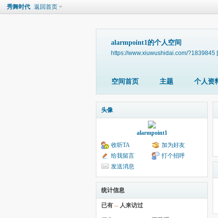
秀舞时代
返回首页
alarmpoint1的个人空间
https://www.xiuwushidai.com/?1839845
空间首页
主题
个人资
头像
alarmpoint1
收听TA
加为好友
给我留言
打个招呼
发送消息
统计信息
已有
--
人来访过