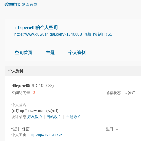
秀舞时代
返回首页
rifleperu48的个人空间
https://www.xiuwushidai.com/?1840088
[收藏]
[复制]
[RSS]
空间首页
主题
个人资料
个人资料
rifleperu48
(UID: 1840088)
空间访问量
3
邮箱状态
未验证
个人签名
[url]http://opwzv-man.xyz[/url]
统计信息
好友数 0
|
回帖数 0
|
主题数 0
性别
保密
生日
-
个人主页
http://opwzv-man.xyz