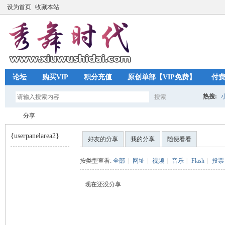
设为首页
收藏本站
论坛
购买VIP
积分充值
原创单部【VIP免费】
付
热搜:
搜索
搜
分享
{userpanelarea2}
好友的分享
我的分享
随便看看
索
秀
›
按类型查看:
全部
|
网址
|
视频
|
音乐
|
Flash
|
投票
现在还没分享