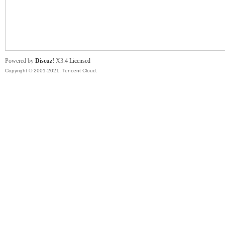
舞
Powered by
Discuz!
X3.4
Licensed
Copyright © 2001-2021, Tencent Cloud.
时