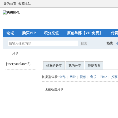
设为首页
收藏本站
论坛
购买VIP
积分充值
原创单部【VIP免费】
付
热搜:
搜索
搜
分享
{userpanelarea2}
好友的分享
我的分享
随便看看
索
秀
›
按类型查看:
全部
|
网址
|
视频
|
音乐
|
Flash
|
投票
现在还没分享