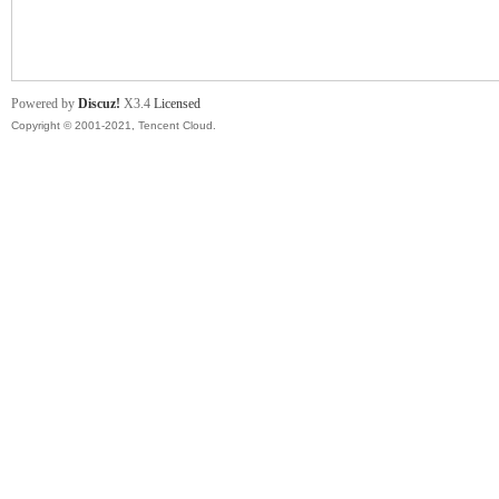
舞
Powered by
Discuz!
X3.4
Licensed
Copyright © 2001-2021, Tencent Cloud.
时
代