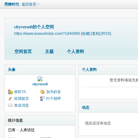
秀舞时代
返回首页
cityverse6的个人空间
https://www.xiuwushidai.com/?1840960
[收藏]
[复制]
[RSS]
空间首页
主题
个人资料
头像
个人资料
暂无资料项或无
cityverse6
收听TA
加为好友
给我留言
打个招呼
发送消息
动态
统计信息
现在还没有动态
已有
--
人来访过