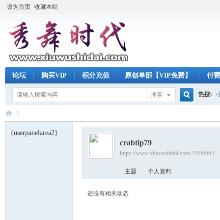
设为首页
收藏本站
论坛
购买VIP
积分充值
原创单部【VIP免费】
付
热搜:
搜索
搜
{userpanelarea2}
crabtip79
索
https://www.xiuwushidai.com/?2836663
秀
›
主题
个人资料
还没有相关动态