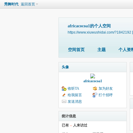
秀舞时代
返回首页
africacocoa1的个人空间
https://www.xiuwushidai.com/?1842192
空间首页
主题
个人资
头像
africacocoa1
收听TA
加为好友
给我留言
打个招呼
发送消息
统计信息
已有
--
人来访过