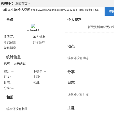
秀舞时代
返回首页
cribcork1的个人空间
https://www.xiuwushidai.com/?1842495
[收藏]
[复制]
[RSS]
空
头像
个人资料
暂无资料项或无权
cribcork1
收听TA
加为好友
给我留言
打个招呼
动态
发送消息
统计信息
现在还没有动态
已有
--
人来访过
积分:
--
下载币:
--
分享
好友:
--
主题:
--
日志:
--
相册:
--
日志
分享:
--
现在还没有日志
相册
主题
现在还没有相册