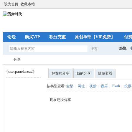
设为首页
收藏本站
论坛
购买VIP
积分充值
原创单部【VIP免费】
付
热搜:
搜索
搜
分享
{userpanelarea2}
好友的分享
我的分享
随便看看
索
秀
›
按类型查看:
全部
|
网址
|
视频
|
音乐
|
Flash
|
投票
现在还没分享