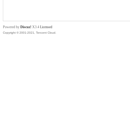
舞
Powered by
Discuz!
X3.4
Licensed
Copyright © 2001-2021, Tencent Cloud.
时
代