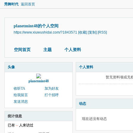
秀舞时代
返回首页
planetmint48的个人空间
https://www.xiuwushidai.com/?1843571
[收藏]
[复制]
[RSS]
空间首页
主题
个人资料
头像
个人资料
暂无资料项或无
planetmint48
收听TA
加为好友
给我留言
打个招呼
发送消息
动态
统计信息
现在还没有动态
已有
--
人来访过