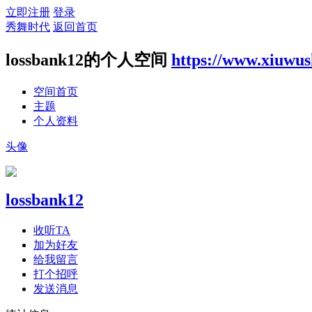
立即注册
登录
秀舞时代
返回首页
lossbank12的个人空间
https://www.xiuwus
空间首页
主题
个人资料
头像
lossbank12
收听TA
加为好友
给我留言
打个招呼
发送消息