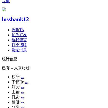
头像
lossbank12
收听TA
加为好友
给我留言
打个招呼
发送消息
统计信息
已有
--
人来访过
积分:
--
下载币:
--
好友:
--
主题:
--
日志:
--
相册:
--
分享:
--