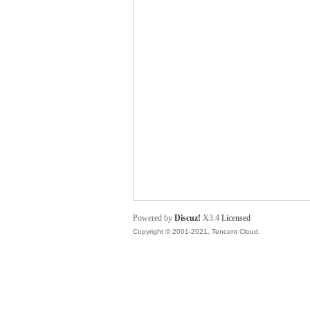
舞
时
Powered by
Discuz!
X3.4
Licensed
Copyright © 2001-2021, Tencent Cloud.