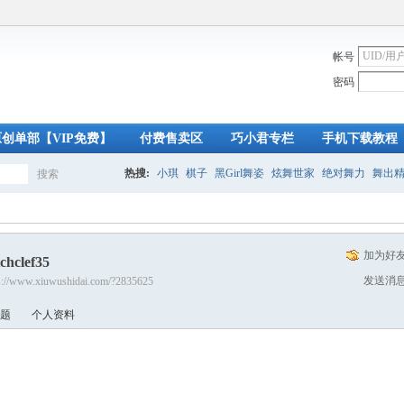
帐号
密码
原创单部【VIP免费】
付费售卖区
巧小君专栏
手机下载教程
热搜:
小琪
棋子
黑Girl舞姿
炫舞世家
绝对舞力
舞出
搜索
搜
加为好
chclef35
索
发送消
s://www.xiuwushidai.com/?2835625
题
个人资料