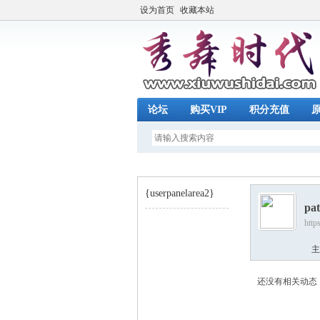
设为首页
收藏本站
论坛
购买VIP
积分充值
{userpanelarea2}
pat
http
秀
›
主
还没有相关动态