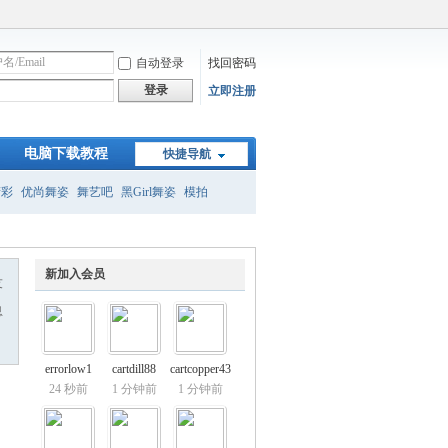
自动登录
找回密码
登录
立即注册
电脑下载教程
快捷导航
精彩
优尚舞姿
舞艺吧
黑Girl舞姿
模拍
新加入会员
友
息
errorlow1
cartdill88
cartcopper43
24 秒前
1 分钟前
1 分钟前