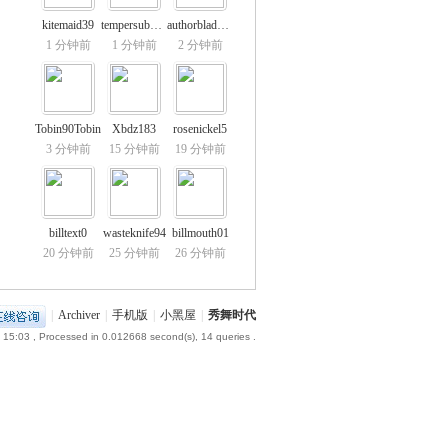
kitemaid39
tempersubway5
authorblade28
1 分钟前
1 分钟前
2 分钟前
Tobin90Tobin
Xbdz183
rosenickel5
3 分钟前
15 分钟前
19 分钟前
billtext0
wasteknife94
billmouth01
20 分钟前
25 分钟前
26 分钟前
|
Archiver
|
手机版
|
小黑屋
|
秀舞时代
 15:03
, Processed in 0.012668 second(s), 14 queries .