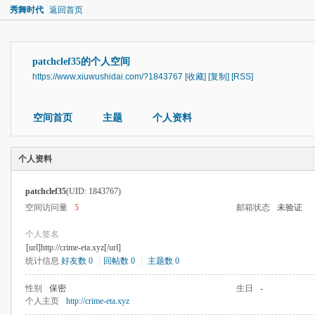
秀舞时代
返回首页
patchclef35的个人空间
https://www.xiuwushidai.com/?1843767
[收藏]
[复制]
[RSS]
空间首页
主题
个人资料
个人资料
patchclef35
(UID: 1843767)
空间访问量
5
邮箱状态
未验证
个人签名
[url]http://crime-eta.xyz[/url]
统计信息
好友数 0
|
回帖数 0
|
主题数 0
性别
保密
生日
-
个人主页
http://crime-eta.xyz