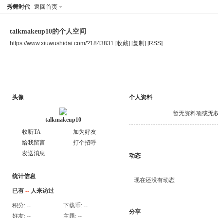
秀舞时代
返回首页
talkmakeup10的个人空间
https://www.xiuwushidai.com/?1843831
[收藏]
[复制]
[RSS]
空间首页
主题
个人资料
头像
个人资料
暂无资料项或无
talkmakeup10
收听TA
加为好友
给我留言
打个招呼
发送消息
动态
统计信息
现在还没有动态
已有
--
人来访过
积分:
--
下载币:
--
分享
好友:
--
主题:
--