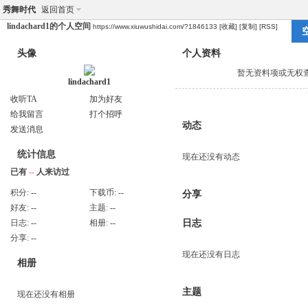
秀舞时代
返回首页
lindachard1的个人空间
https://www.xiuwushidai.com/?1846133
[收藏]
[复制]
[RSS]
头像
个人资料
暂无资料项或无权
lindachard1
收听TA
加为好友
给我留言
打个招呼
动态
发送消息
统计信息
现在还没有动态
已有
--
人来访过
积分:
--
下载币:
--
分享
好友:
--
主题:
--
日志:
--
相册:
--
日志
分享:
--
现在还没有日志
相册
主题
现在还没有相册